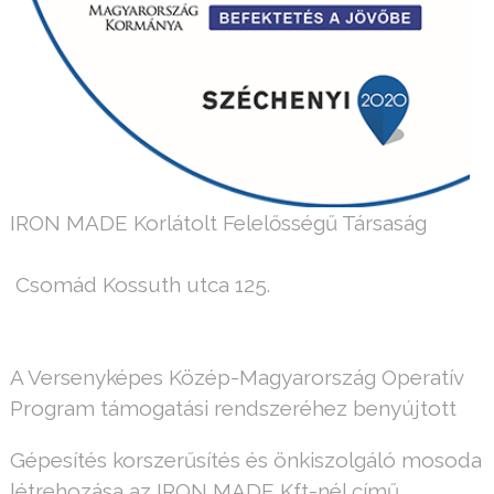
IRON MADE Korlátolt Felelősségű Társaság
Csomád Kossuth utca 125.
A Versenyképes Közép-Magyarország Operatív
Program támogatási rendszeréhez benyújtott
Gépesítés korszerűsítés és önkiszolgáló mosoda
létrehozása az IRON MADE Kft-nél című,